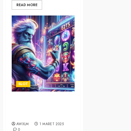
READ MORE
SLOT
Tips Menang di Slot Online
Megaways: Panduan
Lengkap
AWXLM
1 MARET 2025
0