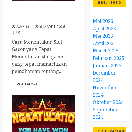
ARCHIVES
Slot Online Gacor Malam
Ini, Cek RTP Live
Mei 2026
AWXLM
6 MARET 2025
April 2026
0
Mei 2025
Cara Menentukan Slot
April 2025
Gacor yang Tepat
Maret 2025
Menentukan slot gacor
Februari 2025
yang tepat memerlukan
Januari 2025
pemahaman tentang...
Desember
2024
READ MORE
November
2024
Oktober 2024
September
2024
CATEGORIES