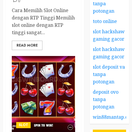
0
tanpa
Cara Memilih Slot Online
potongan
dengan RTP Tinggi Memilih
toto online
slot online dengan RTP
slot hackshaw
tinggi sangat...
gaming gacor
READ MORE
slot hackshaw
gaming gacor
slot deposit va
tanpa
potongan
deposit ovo
tanpa
potongan
win88mantap.co
SLOT