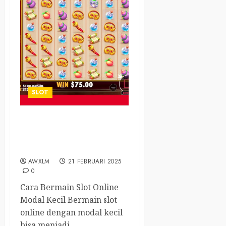
SLOT
Bermain Slot Online dengan
Modal Kecil, Apakah Bisa
Menang?
AWXLM
21 FEBRUARI 2025
0
Cara Bermain Slot Online
Modal Kecil Bermain slot
online dengan modal kecil
bisa menjadi...