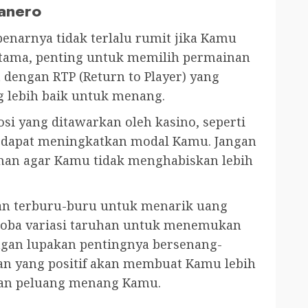
anero
enarnya tidak terlalu rumit jika Kamu
rtama, penting untuk memilih permainan
 dengan RTP (Return to Player) yang
g lebih baik untuk menang.
si yang ditawarkan oleh kasino, seperti
g dapat meningkatkan modal Kamu. Jangan
nan agar Kamu tidak menghabiskan lebih
gan terburu-buru untuk menarik uang
coba variasi taruhan untuk menemukan
jangan lupakan pentingnya bersenang-
an yang positif akan membuat Kamu lebih
an peluang menang Kamu.