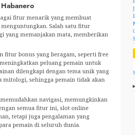
e Habanero
agai fitur menarik yang membuat
menguntungkan. Salah satu fitur
inggi yang memanjakan mata, memberikan
n fitur bonus yang beragam, seperti free
at meningkatkan peluang pemain untuk
ainan dilengkapi dengan tema unik yang
a mitologi, sehingga pemain tidak akan
a memudahkan navigasi, memungkinkan
gan semua fitur ini, slot online
an, tetapi juga pengalaman yang
ra pemain di seluruh dunia.