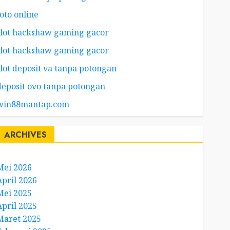
toto online
slot hackshaw gaming gacor
slot hackshaw gaming gacor
slot deposit va tanpa potongan
deposit ovo tanpa potongan
win88mantap.com
ARCHIVES
Mei 2026
April 2026
Mei 2025
April 2025
Maret 2025