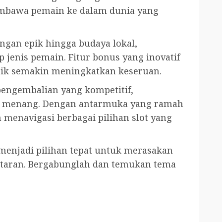
mbawa pemain ke dalam dunia yang
ngan epik hingga budaya lokal,
 jenis pemain. Fitur bonus yang inovatif
ik semakin meningkatkan keseruan.
pengembalian yang kompetitif,
k menang. Dengan antarmuka yang ramah
menavigasi berbagai pilihan slot yang
 menjadi pilihan tepat untuk merasakan
utaran. Bergabunglah dan temukan tema