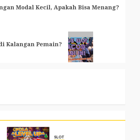
ngan Modal Kecil, Apakah Bisa Menang?
 di Kalangan Pemain?
SLOT