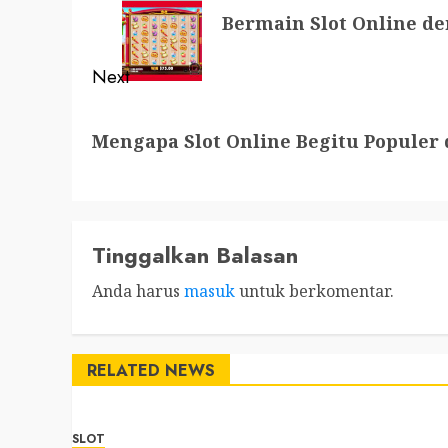
navigation
Bermain Slot Online de
post:
Next
Next
Mengapa Slot Online Begitu Populer
post:
Tinggalkan Balasan
Anda harus
masuk
untuk berkomentar.
RELATED NEWS
SLOT