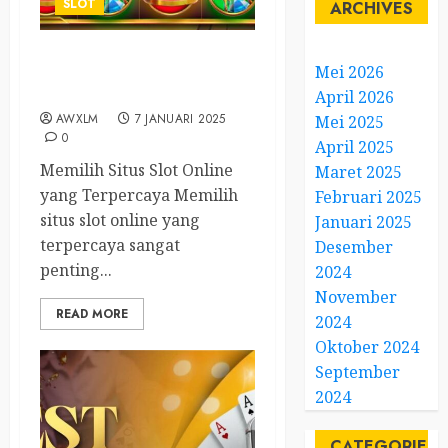
SLOT
ARCHIVES
Cara Aman Bermain Slot
Mei 2026
Online untuk Pemula
April 2026
AWXLM
7 JANUARI 2025
Mei 2025
0
April 2025
Memilih Situs Slot Online
Maret 2025
yang Terpercaya Memilih
Februari 2025
situs slot online yang
Januari 2025
terpercaya sangat
Desember
penting...
2024
November
READ MORE
2024
Oktober 2024
September
2024
CATEGORIES