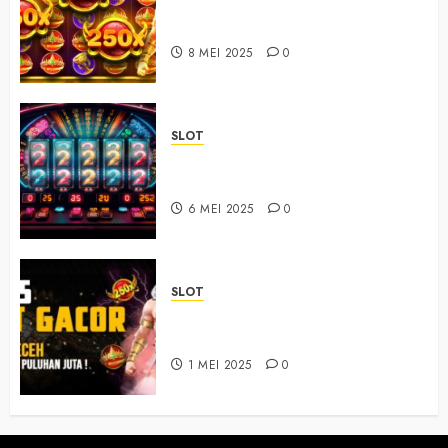
Mobile Slot: Bermain Slot Online
Lewat Ponsel
8 MEI 2025
0
SLOT
Tren Slot Online Bertema Unik
yang Sedang Populer
6 MEI 2025
0
SLOT
Menghindari Kesalahan Umum
Saat Bermain Slot Online
1 MEI 2025
0