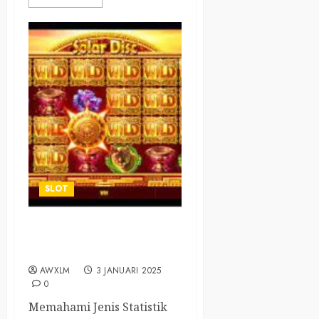
SLOT
Cara Membaca Statistik
Game Slot Online
AWXLM
3 JANUARI 2025
0
Memahami Jenis Statistik