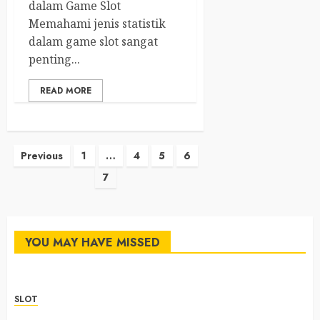
dalam Game Slot
Memahami jenis statistik
dalam game slot sangat
penting...
READ MORE
Paginasi
Previous
1
…
4
5
6
7
pos
YOU MAY HAVE MISSED
SLOT
Sbobet88 Today with Modern and Practical Systems