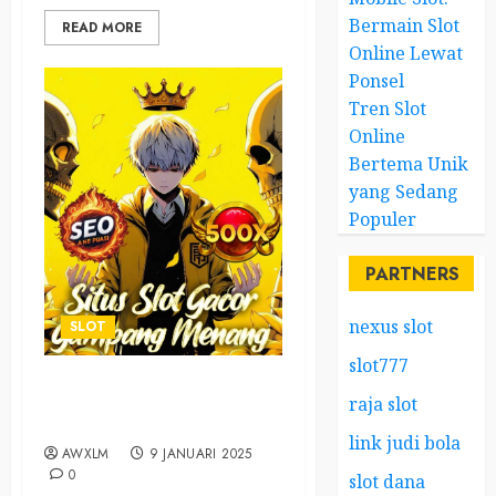
Bermain Slot
READ MORE
Online Lewat
Ponsel
Tren Slot
Online
Bertema Unik
yang Sedang
Populer
PARTNERS
nexus slot
SLOT
slot777
Cara Menentukan Waktu
raja slot
Terbaik Bermain Slot Online
link judi bola
AWXLM
9 JANUARI 2025
0
slot dana