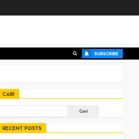
SUBSCRIBE
CARI
Cari
RECENT POSTS