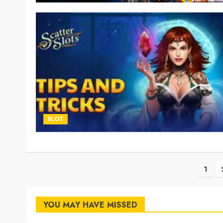
SLOT
Pag
1
po
YOU MAY HAVE MISSED