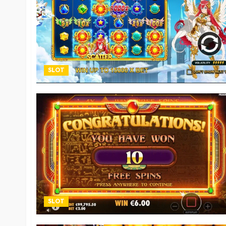
SLOT
SLOT