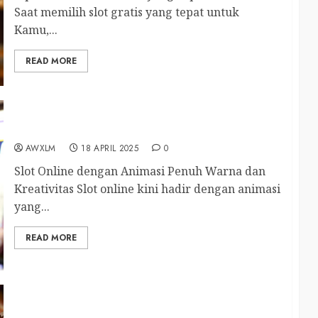
Saat memilih slot gratis yang tepat untuk
Kamu,...
READ MORE
Slot Online dengan Animasi Terbaik untuk Dicoba
AWXLM
18 APRIL 2025
0
Slot Online dengan Animasi Penuh Warna dan
Kreativitas Slot online kini hadir dengan animasi
yang...
READ MORE
Tips Membaca Pola Slot Online untuk