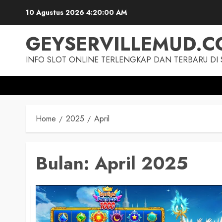
Skip
10 Agustus 2026
4:20:02 AM
to
content
GEYSERVILLEMUD.
INFO SLOT ONLINE TERLENGKAP DAN TERBARU DI S
Home
2025
April
Bulan:
April 2025