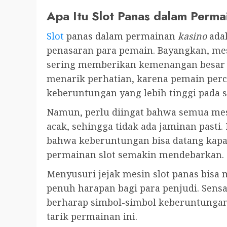
Apa Itu Slot Panas dalam Perma
Slot
panas dalam permainan
kasino
adal
penasaran para pemain. Bayangkan, mes
sering memberikan kemenangan besar 
menarik perhatian, karena pemain per
keberuntungan yang lebih tinggi pada s
Namun, perlu diingat bahwa semua mesi
acak, sehingga tidak ada jaminan pasti
bahwa keberuntungan bisa datang kapa
permainan slot semakin mendebarkan.
Menyusuri jejak mesin slot panas bis
penuh harapan bagi para penjudi. Sens
berharap simbol-simbol keberuntungan
tarik permainan ini.