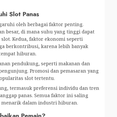
hi Slot Panas
aruhi oleh berbagai faktor penting.
n besar, di mana suhu yang tinggi dapat
ot. Kedua, faktor ekonomi seperti
a berkontribusi, karena lebih banyak
empat hiburan.
layanan pendukung, seperti makanan dan
 pengunjung. Promosi dan pemasaran yang
ularitas slot tertentu.
ung, termasuk preferensi individu dan tren
ianggap panas. Semua faktor ini saling
 menarik dalam industri hiburan.
abaikan Pemain?