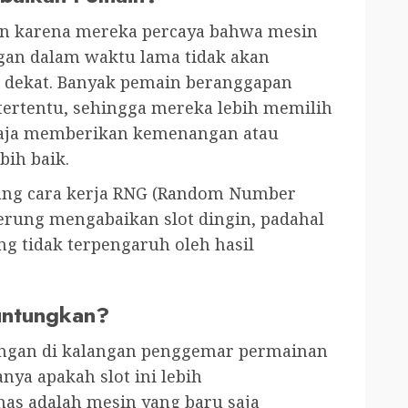
ain karena mereka percaya bahwa mesin
an dalam waktu lama tidak akan
 dekat. Banyak pemain beranggapan
ertentu, sehingga mereka lebih memilih
saja memberikan kemenangan atau
bih baik.
ang cara kerja RNG (Random Number
rung mengabaikan slot dingin, padahal
ng tidak terpengaruh oleh hasil
untungkan?
cangan di kalangan penggemar permainan
nya apakah slot ini lebih
as adalah mesin yang baru saja