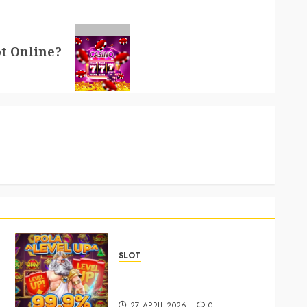
t Online?
SLOT
Toto 4D Hari Ini dengan Fitur
Modern dan Navigasi Praktis
27 APRIL 2026
0