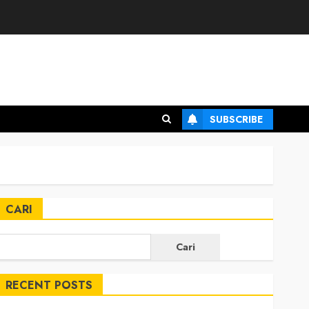
SUBSCRIBE
CARI
Cari
RECENT POSTS