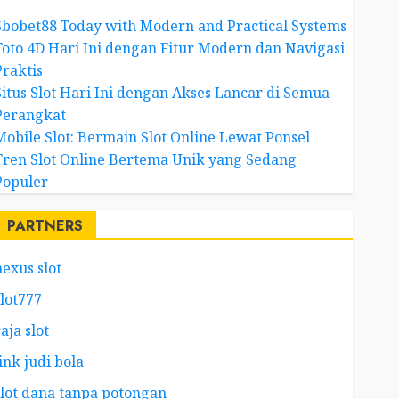
Sbobet88 Today with Modern and Practical Systems
Toto 4D Hari Ini dengan Fitur Modern dan Navigasi
Praktis
Situs Slot Hari Ini dengan Akses Lancar di Semua
Perangkat
Mobile Slot: Bermain Slot Online Lewat Ponsel
Tren Slot Online Bertema Unik yang Sedang
Populer
PARTNERS
nexus slot
slot777
aja slot
ink judi bola
slot dana tanpa potongan