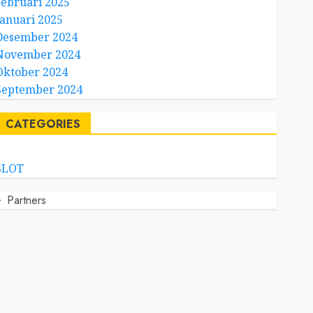
Februari 2025
Januari 2025
Desember 2024
November 2024
Oktober 2024
September 2024
CATEGORIES
SLOT
Partners