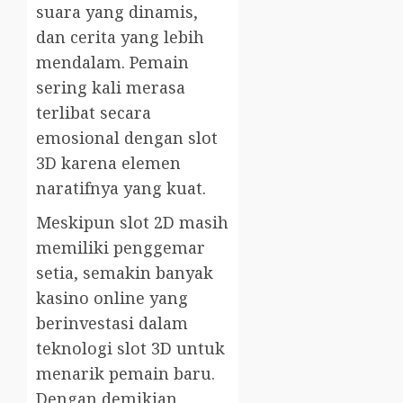
suara yang dinamis,
dan cerita yang lebih
mendalam. Pemain
sering kali merasa
terlibat secara
emosional dengan slot
3D karena elemen
naratifnya yang kuat.
Meskipun slot 2D masih
memiliki penggemar
setia, semakin banyak
kasino online yang
berinvestasi dalam
teknologi slot 3D untuk
menarik pemain baru.
Dengan demikian,