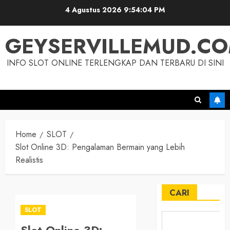
Skip
4 Agustus 2026
9:54:05 PM
to
content
GEYSERVILLEMUD.C
INFO SLOT ONLINE TERLENGKAP DAN TERBARU DI SINI
Home
SLOT
Slot Online 3D: Pengalaman Bermain yang Lebih
Realistis
CARI
SLOT