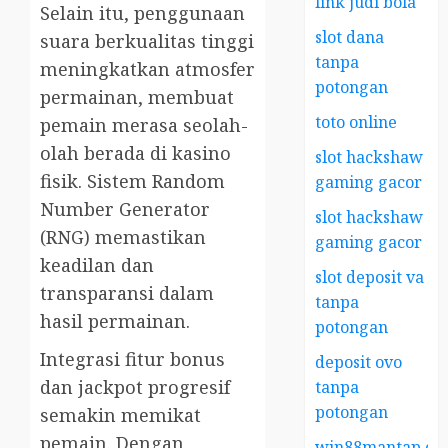
link judi bola
Selain itu, penggunaan
slot dana
suara berkualitas tinggi
tanpa
meningkatkan atmosfer
potongan
permainan, membuat
toto online
pemain merasa seolah-
olah berada di kasino
slot hackshaw
fisik. Sistem Random
gaming gacor
Number Generator
slot hackshaw
(RNG) memastikan
gaming gacor
keadilan dan
slot deposit va
transparansi dalam
tanpa
hasil permainan.
potongan
Integrasi fitur bonus
deposit ovo
dan jackpot progresif
tanpa
potongan
semakin memikat
pemain. Dengan
win88mantap.co