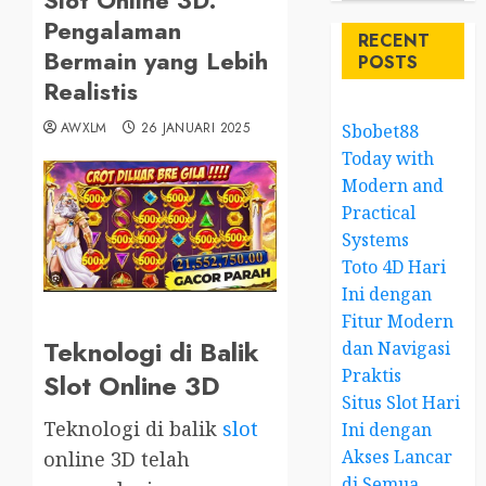
Slot Online 3D:
Pengalaman
RECENT
Bermain yang Lebih
POSTS
Realistis
AWXLM
26 JANUARI 2025
Sbobet88
Today with
Modern and
Practical
Systems
Toto 4D Hari
Ini dengan
Fitur Modern
Teknologi di Balik
dan Navigasi
Praktis
Slot Online 3D
Situs Slot Hari
Teknologi di balik
slot
Ini dengan
Akses Lancar
online 3D telah
di Semua