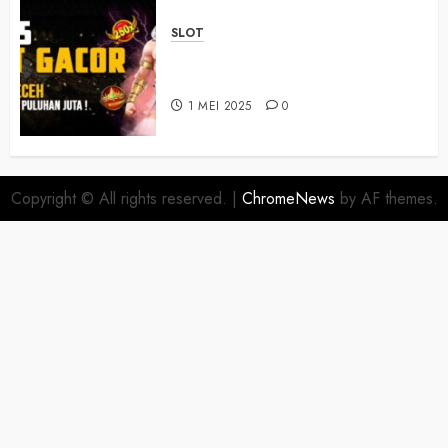
SLOT
Menghindari Kesalahan Umum
Saat Bermain Slot Online
1 MEI 2025
0
Copyright © All rights reserved.
|
ChromeNews
by AF themes.