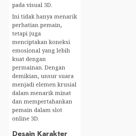
pada visual 3D.
Ini tidak hanya menarik
perhatian pemain,
tetapi juga
menciptakan koneksi
emosional yang lebih
kuat dengan
permainan. Dengan
demikian, unsur suara
menjadi elemen krusial
dalam menarik minat
dan mempertahankan
pemain dalam slot
online 3D.
Desain Karakter