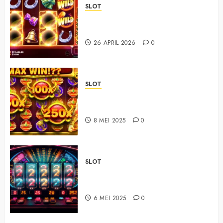
SLOT
Situs Slot Hari Ini dengan Akses
Lancar di Semua Perangkat
26 APRIL 2026
0
SLOT
Mobile Slot: Bermain Slot Online
Lewat Ponsel
8 MEI 2025
0
SLOT
Tren Slot Online Bertema Unik
yang Sedang Populer
6 MEI 2025
0