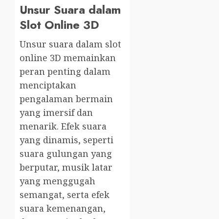
Unsur Suara dalam
Slot Online 3D
Unsur suara dalam slot
online 3D memainkan
peran penting dalam
menciptakan
pengalaman bermain
yang imersif dan
menarik. Efek suara
yang dinamis, seperti
suara gulungan yang
berputar, musik latar
yang menggugah
semangat, serta efek
suara kemenangan,