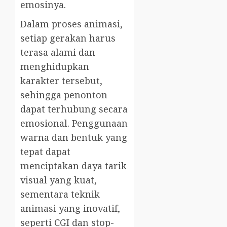
emosinya.
Dalam proses animasi,
setiap gerakan harus
terasa alami dan
menghidupkan
karakter tersebut,
sehingga penonton
dapat terhubung secara
emosional. Penggunaan
warna dan bentuk yang
tepat dapat
menciptakan daya tarik
visual yang kuat,
sementara teknik
animasi yang inovatif,
seperti CGI dan stop-