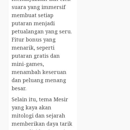
suara yang immersif
membuat setiap
putaran menjadi
petualangan yang seru.
Fitur bonus yang
menarik, seperti
putaran gratis dan
mini-games,
menambah keseruan
dan peluang menang
besar.
Selain itu, tema Mesir
yang kaya akan
mitologi dan sejarah
memberikan daya tarik