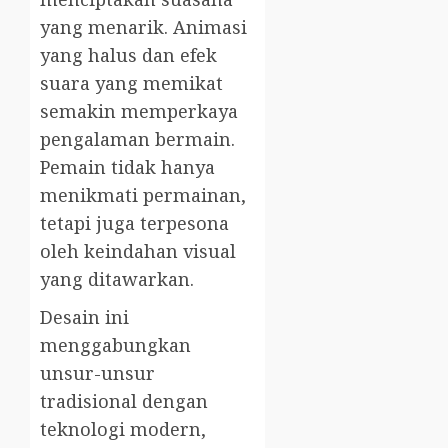
yang menarik. Animasi
yang halus dan efek
suara yang memikat
semakin memperkaya
pengalaman bermain.
Pemain tidak hanya
menikmati permainan,
tetapi juga terpesona
oleh keindahan visual
yang ditawarkan.
Desain ini
menggabungkan
unsur-unsur
tradisional dengan
teknologi modern,