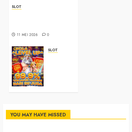
SLOT
Sbobet88 Today with
Modern and Practical
Systems
11 MEI 2026
0
SLOT
Toto 4D
Hari Ini
dengan
Fitur
Modern
dan
Navigasi
Praktis
YOU MAY HAVE MISSED
27 APRIL
2026
0