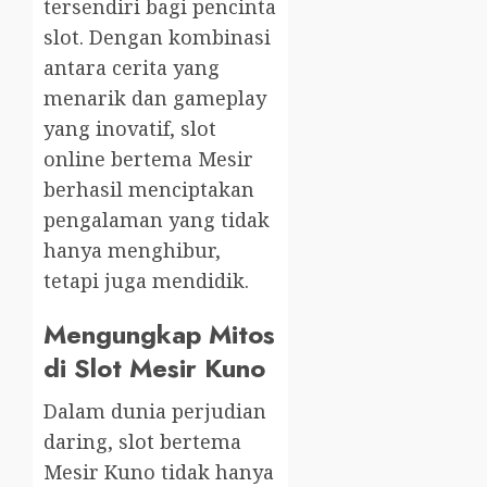
tersendiri bagi pencinta
slot. Dengan kombinasi
antara cerita yang
menarik dan gameplay
yang inovatif, slot
online bertema Mesir
berhasil menciptakan
pengalaman yang tidak
hanya menghibur,
tetapi juga mendidik.
Mengungkap Mitos
di Slot Mesir Kuno
Dalam dunia perjudian
daring, slot bertema
Mesir Kuno tidak hanya