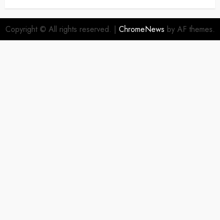
Copyright © All rights reserved.
|
ChromeNews
by AF themes.