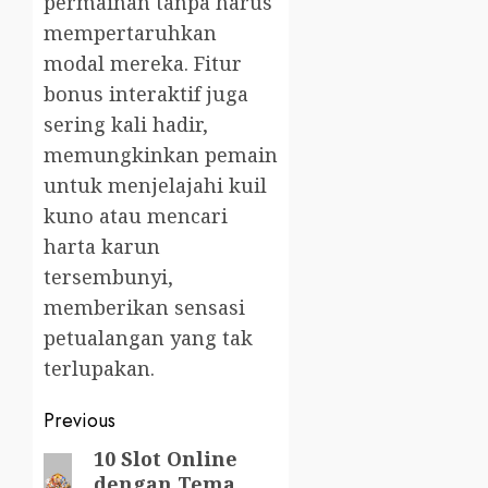
permainan tanpa harus
mempertaruhkan
modal mereka. Fitur
bonus interaktif juga
sering kali hadir,
memungkinkan pemain
untuk menjelajahi kuil
kuno atau mencari
harta karun
tersembunyi,
memberikan sensasi
petualangan yang tak
terlupakan.
Post
Previous
navigation
10 Slot Online
Previous
dengan Tema