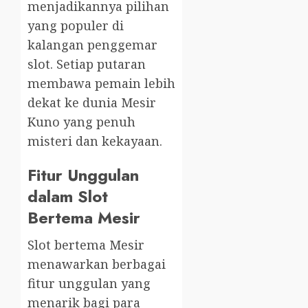
menjadikannya pilihan
yang populer di
kalangan penggemar
slot. Setiap putaran
membawa pemain lebih
dekat ke dunia Mesir
Kuno yang penuh
misteri dan kekayaan.
Fitur Unggulan
dalam Slot
Bertema Mesir
Slot bertema Mesir
menawarkan berbagai
fitur unggulan yang
menarik bagi para