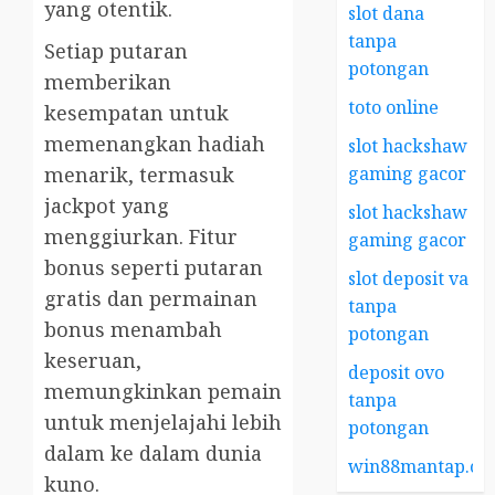
yang otentik.
slot dana
tanpa
Setiap putaran
potongan
memberikan
toto online
kesempatan untuk
memenangkan hadiah
slot hackshaw
menarik, termasuk
gaming gacor
jackpot yang
slot hackshaw
menggiurkan. Fitur
gaming gacor
bonus seperti putaran
slot deposit va
gratis dan permainan
tanpa
bonus menambah
potongan
keseruan,
deposit ovo
memungkinkan pemain
tanpa
untuk menjelajahi lebih
potongan
dalam ke dalam dunia
win88mantap.co
kuno.