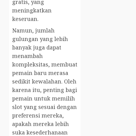
gratis, yang
meningkatkan
keseruan.
Namun, jumlah
gulungan yang lebih
banyak juga dapat
menambah
kompleksitas, membuat
pemain baru merasa
sedikit kewalahan. Oleh
karena itu, penting bagi
pemain untuk memilih
slot yang sesuai dengan
preferensi mereka,
apakah mereka lebih
suka kesederhanaan