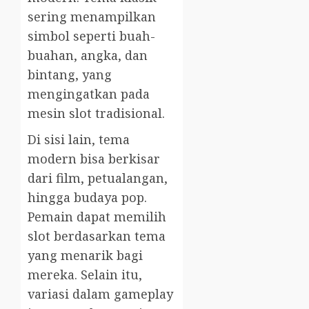
sering menampilkan
simbol seperti buah-
buahan, angka, dan
bintang, yang
mengingatkan pada
mesin slot tradisional.
Di sisi lain, tema
modern bisa berkisar
dari film, petualangan,
hingga budaya pop.
Pemain dapat memilih
slot berdasarkan tema
yang menarik bagi
mereka. Selain itu,
variasi dalam gameplay