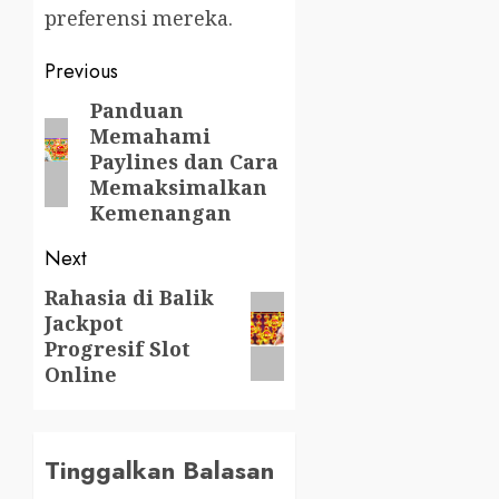
preferensi mereka.
Post
Previous
navigation
Panduan
Previous
Memahami
post:
Paylines dan Cara
Memaksimalkan
Kemenangan
Next
Rahasia di Balik
Next
Jackpot
post:
Progresif Slot
Online
Tinggalkan Balasan