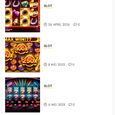
SLOT
Situs Slot Hari Ini dengan Akses
Lancar di Semua Perangkat
26 APRIL 2026
0
SLOT
Mobile Slot: Bermain Slot Online
Lewat Ponsel
8 MEI 2025
0
SLOT
Tren Slot Online Bertema Unik
yang Sedang Populer
6 MEI 2025
0