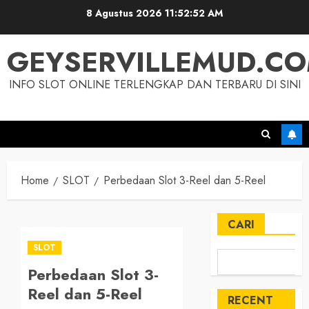
Skip
8 Agustus 2026
11:52:53 AM
to
content
GEYSERVILLEMUD.C
INFO SLOT ONLINE TERLENGKAP DAN TERBARU DI SINI
Home
SLOT
Perbedaan Slot 3-Reel dan 5-Reel
CARI
SLOT
Perbedaan Slot 3-
Reel dan 5-Reel
RECENT