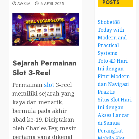
POSTS
AWXLM
6 APRIL 2025
Sbobet88
Today with
Modern and
Practical
Systems
Toto 4D Hari
Sejarah Permainan
Ini dengan
Slot 3-Reel
Fitur Modern
dan Navigasi
Permainan
slot
3-reel
Praktis
memiliki sejarah yang
Situs Slot Hari
kaya dan menarik,
Ini dengan
bermula pada akhir
Akses Lancar
abad ke-19. Diciptakan
di Semua
oleh Charles Fey, mesin
Perangkat
pertama yang dikenal
Mobile Slot: