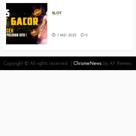
SLOT
Menghindari Kesalahan Umum
Saat Bermain Slot Online
1 MEI 2025
0
Copyright © All rights reserved.
|
ChromeNews
by AF themes.