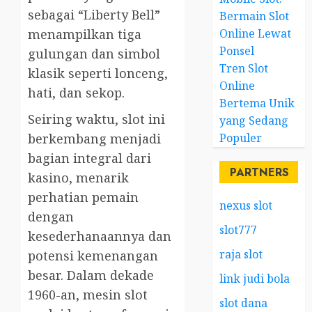
sebagai “Liberty Bell”
Bermain Slot
Online Lewat
menampilkan tiga
Ponsel
gulungan dan simbol
Tren Slot
klasik seperti lonceng,
Online
hati, dan sekop.
Bertema Unik
Seiring waktu, slot ini
yang Sedang
Populer
berkembang menjadi
bagian integral dari
PARTNERS
kasino, menarik
perhatian pemain
nexus slot
dengan
slot777
kesederhanaannya dan
raja slot
potensi kemenangan
besar. Dalam dekade
link judi bola
1960-an, mesin slot
slot dana