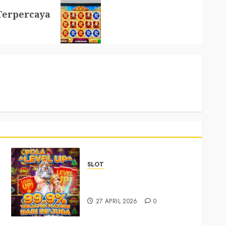
 Terpercaya
SLOT
Toto 4D Hari Ini dengan Fitur
Modern dan Navigasi Praktis
27 APRIL 2026
0