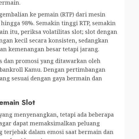
ermain.
ngembalian ke pemain (RTP) dari mesin
% hingga 98%. Semakin tinggi RTP, semakin
 itu, periksa volatilitas slot; slot dengan
gan kecil secara konsisten, sedangkan
kan kemenangan besar tetapi jarang.
 dan promosi yang ditawarkan oleh
n bankroll Kamu. Dengan pertimbangan
ang sesuai dengan gaya bermain dan
emain Slot
 yang menyenangkan, tetapi ada beberapa
 agar dapat memaksimalkan peluang
g terjebak dalam emosi saat bermain dan