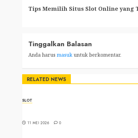
Next
Tips Memilih Situs Slot Online yang
post:
Tinggalkan Balasan
Anda harus
masuk
untuk berkomentar.
RELATED NEWS
SLOT
Sbobet88 Today with Modern and Practical
Systems
11 MEI 2026
0