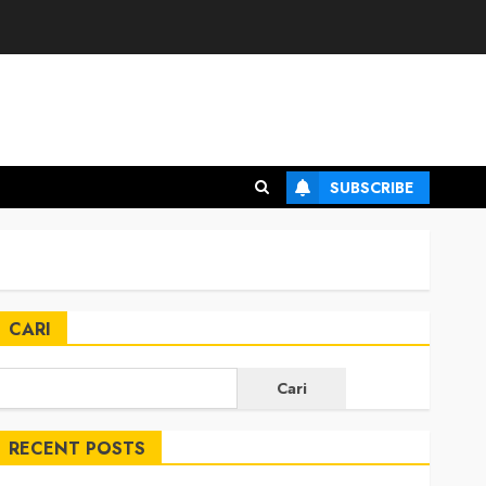
SUBSCRIBE
CARI
Cari
RECENT POSTS