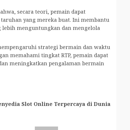
bahwa, secara teori, pemain dapat
 taruhan yang mereka buat. Ini membantu
 lebih menguntungkan dan mengelola
 mempengaruhi strategi bermain dan waktu
gan memahami tingkat RTP, pemain dapat
 dan meningkatkan pengalaman bermain
enyedia Slot Online Terpercaya di Dunia