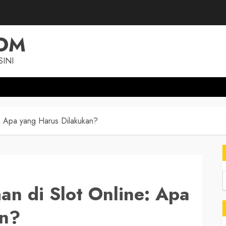
COM
INI
e: Apa yang Harus Dilakukan?
an di Slot Online: Apa
an?