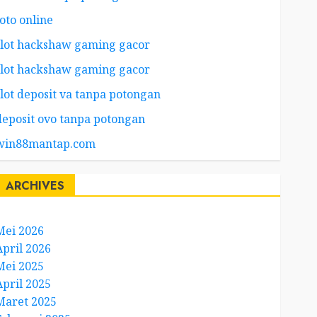
toto online
slot hackshaw gaming gacor
slot hackshaw gaming gacor
slot deposit va tanpa potongan
deposit ovo tanpa potongan
win88mantap.com
ARCHIVES
Mei 2026
April 2026
Mei 2025
April 2025
Maret 2025