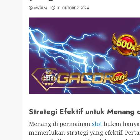
AWXLM
31 OKTOBER 2024
Strategi Efektif untuk Menang d
Menang di permainan
slot
bukan hanya 
memerlukan strategi yang efektif. Perta