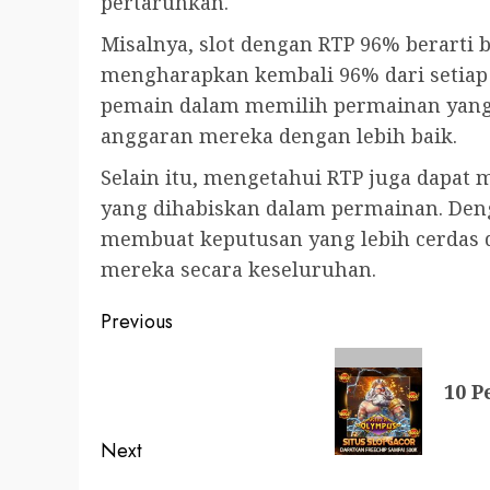
pertaruhkan.
Misalnya, slot dengan RTP 96% berarti 
mengharapkan kembali 96% dari setiap
pemain dalam memilih permainan yang
anggaran mereka dengan lebih baik.
Selain itu, mengetahui RTP juga dapat
yang dihabiskan dalam permainan. Den
membuat keputusan yang lebih cerdas
mereka secara keseluruhan.
Post
Previous
navigation
Previous
10 P
post:
Next