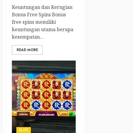
Keuntungan dan Kerugian
Bonus Free Spins Bonus
free spins memiliki
keuntungan utama berupa
kesempatan...
READ MORE
SLOT