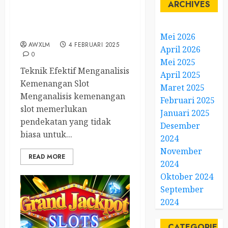
ARCHIVES
Cara Menganalisis Pola
Kemenangan Slot Online
Mei 2026
AWXLM
4 FEBRUARI 2025
April 2026
0
Mei 2025
Teknik Efektif Menganalisis
April 2025
Kemenangan Slot
Maret 2025
Menganalisis kemenangan
Februari 2025
slot memerlukan
Januari 2025
pendekatan yang tidak
Desember
biasa untuk...
2024
November
READ MORE
2024
Oktober 2024
September
2024
CATEGORIES