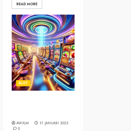
READ MORE
SLOT
Apakah Bonus Free Spins
Benar-Benar
Menguntungkan?
AWXLM
31 JANUARI 2025
0