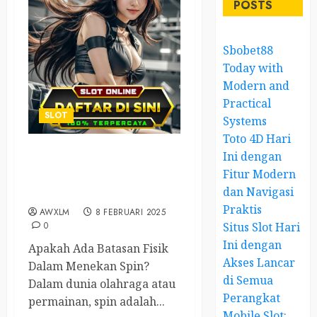
POSTS
Sbobet88
Today with
Modern and
Practical
SLOT
Systems
Toto 4D Hari
Ini dengan
Apa yang Terjadi Jika Anda
Fitur Modern
Tekan Spin 1.000 Kali
dan Navigasi
Tanpa Henti?
Praktis
AWXLM
8 FEBRUARI 2025
0
Situs Slot Hari
Ini dengan
Apakah Ada Batasan Fisik
Akses Lancar
Dalam Menekan Spin?
di Semua
Dalam dunia olahraga atau
Perangkat
permainan, spin adalah...
Mobile Slot: