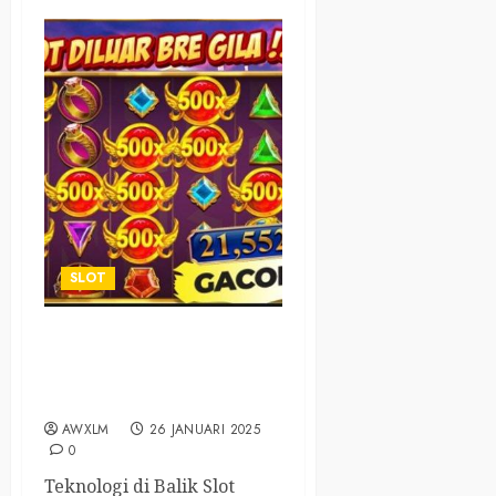
SLOT
Slot Online 3D: Pengalaman
Bermain yang Lebih
Realistis
AWXLM
26 JANUARI 2025
0
Teknologi di Balik Slot