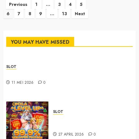
Paginasi
Previous
1
…
3
4
5
6
7
8
9
…
13
Next
pos
YOU MAY HAVE MISSED
SLOT
Sbobet88 Today with Modern and Practical Systems
11 MEI 2026
0
SLOT
Toto 4D Hari Ini dengan Fitur
Modern dan Navigasi Praktis
27 APRIL 2026
0