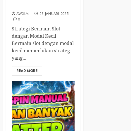
dengan Modal Kecil
AWXLM
23 JANUARI 2025
0
Strategi Bermain Slot
dengan Modal Kecil
Bermain slot dengan modal
kecil memerlukan strategi
yang...
READ MORE