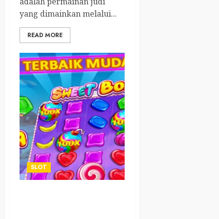
adalah permainan judi
yang dimainkan melalui...
READ MORE
SLOT
Bagaimana Sistem RNG
(Random Number