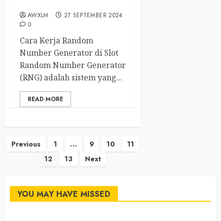
Generator) di Slot Online?
AWXLM
27 SEPTEMBER 2024
0
Cara Kerja Random
Number Generator di Slot
Random Number Generator
(RNG) adalah sistem yang...
READ MORE
Paginasi
Previous
1
…
9
10
11
12
13
Next
pos
YOU MAY HAVE MISSED