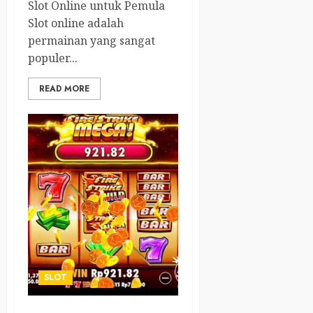
Slot Online untuk Pemula
Slot online adalah
permainan yang sangat
populer...
READ MORE
SLOT