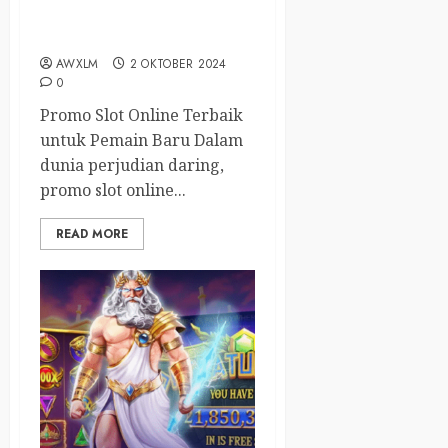
Promo Slot Online Terbaik
Bulan Ini
AWXLM
2 OKTOBER 2024
0
Promo Slot Online Terbaik
untuk Pemain Baru Dalam
dunia perjudian daring,
promo slot online...
READ MORE