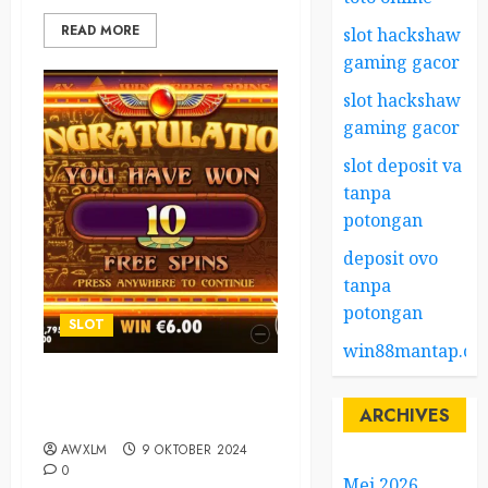
READ MORE
slot hackshaw
gaming gacor
slot hackshaw
gaming gacor
slot deposit va
tanpa
potongan
deposit ovo
tanpa
potongan
SLOT
win88mantap.co
Slot Online Bertema Zombi
ARCHIVES
untuk Penggemar Horor
AWXLM
9 OKTOBER 2024
0
Mei 2026