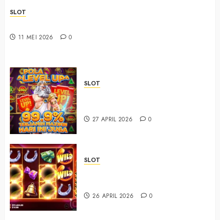
SLOT
Sbobet88 Today with Modern and Practical Systems
11 MEI 2026
0
SLOT
Toto 4D Hari Ini dengan Fitur
Modern dan Navigasi Praktis
27 APRIL 2026
0
SLOT
Situs Slot Hari Ini dengan Akses
Lancar di Semua Perangkat
26 APRIL 2026
0