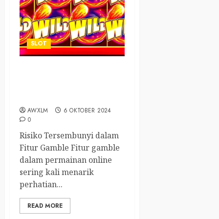
SLOT
Mengapa Fitur Gamble
Dapat Membawa Risiko di
Slot?
AWXLM
6 OKTOBER 2024
0
Risiko Tersembunyi dalam
Fitur Gamble Fitur gamble
dalam permainan online
sering kali menarik
perhatian...
READ MORE