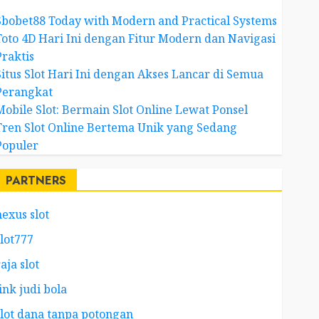
Sbobet88 Today with Modern and Practical Systems
Toto 4D Hari Ini dengan Fitur Modern dan Navigasi
Praktis
Situs Slot Hari Ini dengan Akses Lancar di Semua
Perangkat
Mobile Slot: Bermain Slot Online Lewat Ponsel
Tren Slot Online Bertema Unik yang Sedang
Populer
PARTNERS
nexus slot
slot777
aja slot
ink judi bola
slot dana tanpa potongan