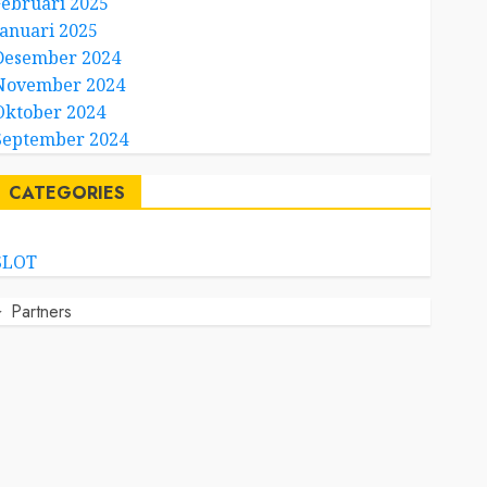
Februari 2025
Januari 2025
Desember 2024
November 2024
Oktober 2024
September 2024
CATEGORIES
SLOT
Partners