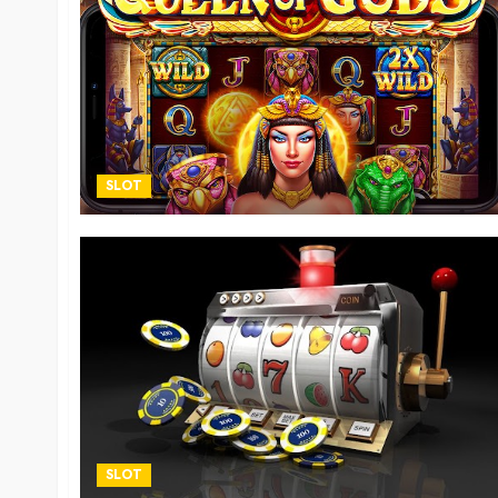
SLOT
SLOT