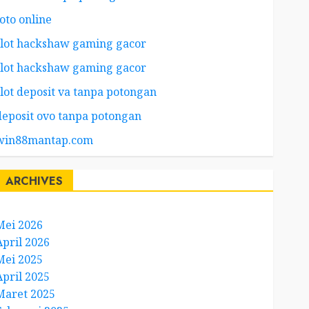
toto online
slot hackshaw gaming gacor
slot hackshaw gaming gacor
slot deposit va tanpa potongan
deposit ovo tanpa potongan
win88mantap.com
ARCHIVES
Mei 2026
April 2026
Mei 2025
April 2025
Maret 2025